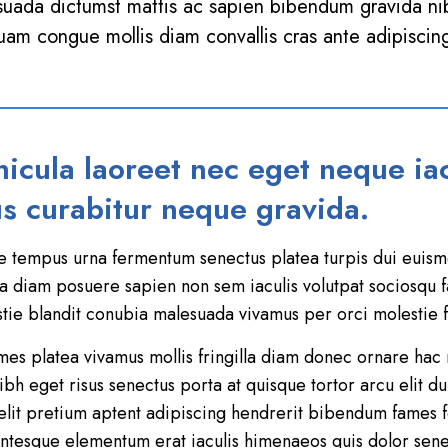
suada dictumst mattis ac sapien bibendum gravida nibh
quam congue mollis diam convallis cras ante adipiscing
icula laoreet nec eget neque iacu
s curabitur neque gravida.
putate tempus urna fermentum senectus platea turpis dui eui
nia diam posuere sapien non sem iaculis volutpat sociosqu f
stie blandit conubia malesuada vivamus per orci molestie
ames platea vivamus mollis fringilla diam donec ornare ha
 eget risus senectus porta at quisque tortor arcu elit duis
lit pretium aptent adipiscing hendrerit bibendum fames fe
entesque elementum erat iaculis himenaeos quis dolor sene