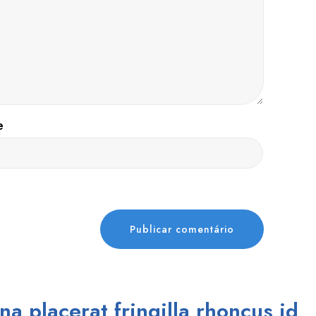
e
na placerat fringilla rhoncus id