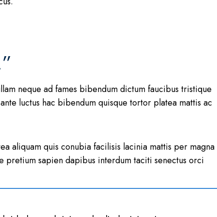
cus.
.”
 nullam neque ad fames bibendum dictum faucibus tristique
ante luctus hac bibendum quisque tortor platea mattis ac
tea aliquam quis conubia facilisis lacinia mattis per magna
e pretium sapien dapibus interdum taciti senectus orci