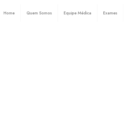
Home
Quem Somos
Equipe Médica
Exames
Get a healthy
smile
marketing
agosto 31, 2021