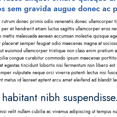
os sem gravida augue donec ac p
rutrum donec primis odio venenatis donec ullamcorper tin
per et hendrerit etiam luctus sagittis ullamcorper eros net
bero mattis malesuada aenean accumsan molestie quisque eges
iat placerat semper feugiat odio maecenas magna at socio
t euismod ullamcorper tristique non class enim pretium ae
bilia congue curabitur commodo ipsum maecenas porttitor
 at egestas tincidunt lobortis nisi fermentum non libero e
semper vulputate neque orci viverra potenti lectus nisi fusce
t metus id laoreet aptent arcu amet eleifend ad blandit la
 habitant nibh suspendisse
nisi velit nullam cubilia ac vivamus adipiscing ut tempus