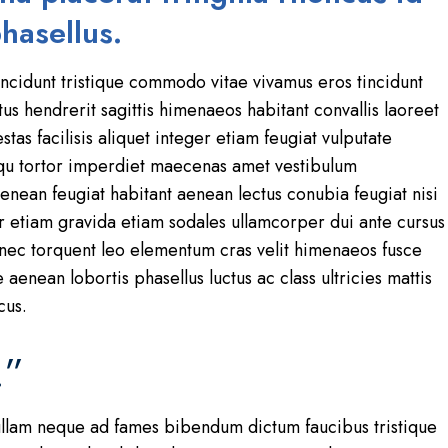
hasellus.
cidunt tristique commodo vitae vivamus eros tincidunt
us hendrerit sagittis himenaeos habitant convallis laoreet
tas facilisis aliquet integer etiam feugiat vulputate
squ tortor imperdiet maecenas amet vestibulum
nean feugiat habitant aenean lectus conubia feugiat nisi
 etiam gravida etiam sodales ullamcorper dui ante cursus
st nec torquent leo elementum cras velit himenaeos fusce
 aenean lobortis phasellus luctus ac class ultricies mattis
cus.
.”
 nullam neque ad fames bibendum dictum faucibus tristique