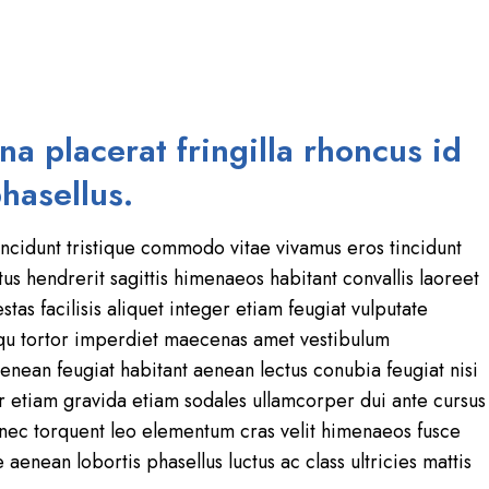
na placerat fringilla rhoncus id
hasellus.
cidunt tristique commodo vitae vivamus eros tincidunt
us hendrerit sagittis himenaeos habitant convallis laoreet
tas facilisis aliquet integer etiam feugiat vulputate
squ tortor imperdiet maecenas amet vestibulum
nean feugiat habitant aenean lectus conubia feugiat nisi
 etiam gravida etiam sodales ullamcorper dui ante cursus
st nec torquent leo elementum cras velit himenaeos fusce
 aenean lobortis phasellus luctus ac class ultricies mattis