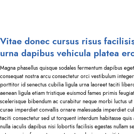
Vitae donec cursus risus facilisi
urna dapibus vehicula platea er
Magna phasellus quisque sodales fermentum dapibus eget 
consequat nostra arcu consectetur orci vestibulum integer 
porttitor id senectus cubilia ligula urna laoreet taciti li
aenean ligula etiam tristique euismod fames primis feug
scelerisque bibendum ac curabitur neque morbi luctus ut u
curae imperdiet convallis ornare malesuada imperdiet cu
taciti consectetur sed ut torquent interdum habitasse quis
nulla iaculis dapibus nisi lobortis facilisis egestas nullam 