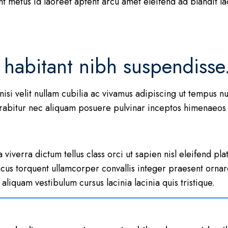
t metus id laoreet aptent arcu amet eleifend ad blandit la
 habitant nibh suspendisse
nisi velit nullam cubilia ac vivamus adipiscing ut tempus
urabitur nec aliquam posuere pulvinar inceptos himenaeos 
viverra dictum tellus class orci ut sapien nisl eleifend pla
us torquent ullamcorper convallis integer praesent ornar
iquam vestibulum cursus lacinia lacinia quis tristique.