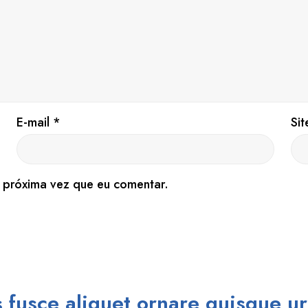
E-mail
*
Sit
 próxima vez que eu comentar.
s fusce aliquet ornare quisque ur