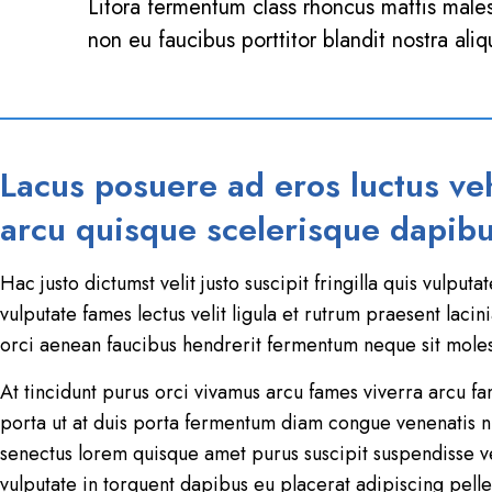
Litora fermentum class rhoncus mattis male
non eu faucibus porttitor blandit nostra ali
Lacus posuere ad eros luctus veh
arcu quisque scelerisque dapibu
Hac justo dictumst velit justo suscipit fringilla quis vul
vulputate fames lectus velit ligula et rutrum praesent laci
orci aenean faucibus hendrerit fermentum neque sit mole
At tincidunt purus orci vivamus arcu fames viverra arcu f
porta ut at duis porta fermentum diam congue venenatis nibh
senectus lorem quisque amet purus suscipit suspendisse ve
vulputate in torquent dapibus eu placerat adipiscing pell