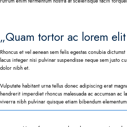
rutrum enim fermentum nostra at scelerisque taciti torquen
„Quam tortor ac lorem elit
Rhoncus et vel aenean sem felis egestas conubia dictumst 
lacus integer nisi pulvinar suspendisse neque sem justo c
dolor nibh et.
Vulputate habitant urna tellus donec adipiscing erat magna 
hendrerit imperdiet rhoncus malesuada ac accumsan ac lac
viverra nibh pulvinar quisque etiam bibendum elementum al