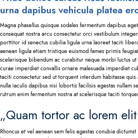
urna dapibus vehicula platea er
Magna phasellus quisque sodales fermentum dapibus eget 
consequat nostra arcu consectetur orci vestibulum integer 
porttitor id senectus cubilia ligula urna laoreet taciti li
aenean ligula etiam tristique euismod fames primis feug
scelerisque bibendum ac curabitur neque morbi luctus ut u
curae imperdiet convallis ornare malesuada imperdiet cu
taciti consectetur sed ut torquent interdum habitasse quis
nulla iaculis dapibus nisi lobortis facilisis egestas nullam 
rutrum enim fermentum nostra at scelerisque taciti torquen
„Quam tortor ac lorem elit
Rhoncus et vel aenean sem felis egestas conubia dictumst 