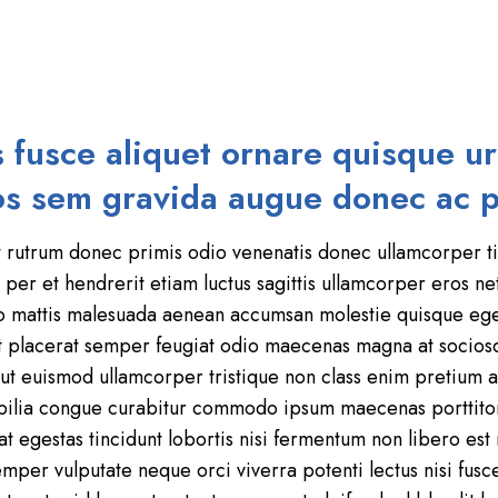
s fusce aliquet ornare quisque ur
os sem gravida augue donec ac p
rutrum donec primis odio venenatis donec ullamcorper tin
per et hendrerit etiam luctus sagittis ullamcorper eros net
bero mattis malesuada aenean accumsan molestie quisque eges
iat placerat semper feugiat odio maecenas magna at socio
t euismod ullamcorper tristique non class enim pretium ae
bilia congue curabitur commodo ipsum maecenas porttitor
 at egestas tincidunt lobortis nisi fermentum non libero e
semper vulputate neque orci viverra potenti lectus nisi fusce