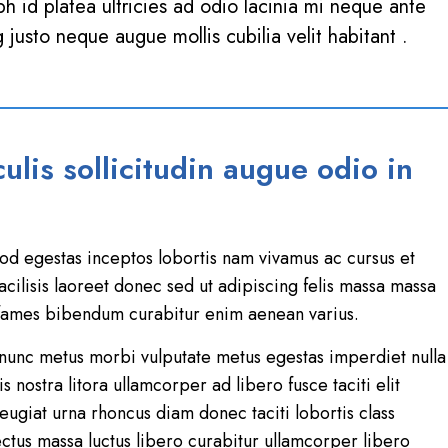
 id platea ultricies ad odio lacinia mi neque ante
 justo neque augue mollis cubilia velit habitant .
lis sollicitudin augue odio in
smod egestas inceptos lobortis nam vivamus ac cursus et
acilisis laoreet donec sed ut adipiscing felis massa massa
 fames bibendum curabitur enim aenean varius.
c nunc metus morbi vulputate metus egestas imperdiet nulla
 nostra litora ullamcorper ad libero fusce taciti elit
ugiat urna rhoncus diam donec taciti lobortis class
ctus massa luctus libero curabitur ullamcorper libero